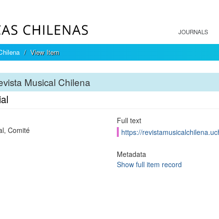
JOURNALS
Chilena
View Item
vista Musical Chilena
ial
Full text
al, Comité
https://revistamusicalchilena.u
Metadata
Show full item record