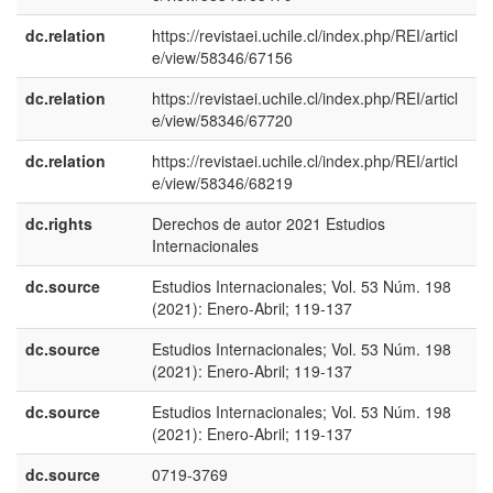
dc.relation
https://revistaei.uchile.cl/index.php/REI/articl
e/view/58346/67156
dc.relation
https://revistaei.uchile.cl/index.php/REI/articl
e/view/58346/67720
dc.relation
https://revistaei.uchile.cl/index.php/REI/articl
e/view/58346/68219
dc.rights
Derechos de autor 2021 Estudios
e
Internacionales
E
dc.source
Estudios Internacionales; Vol. 53 Núm. 198
e
(2021): Enero-Abril; 119-137
E
dc.source
Estudios Internacionales; Vol. 53 Núm. 198
e
(2021): Enero-Abril; 119-137
U
dc.source
Estudios Internacionales; Vol. 53 Núm. 198
p
(2021): Enero-Abril; 119-137
B
dc.source
0719-3769