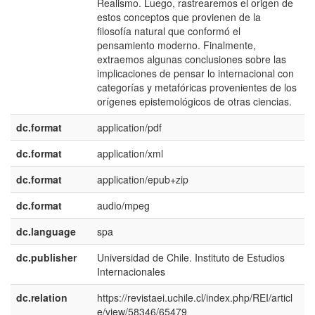
Realismo. Luego, rastrearemos el origen de
estos conceptos que provienen de la
filosofía natural que conformó el
pensamiento moderno. Finalmente,
extraemos algunas conclusiones sobre las
implicaciones de pensar lo internacional con
categorías y metafóricas provenientes de los
orígenes epistemológicos de otras ciencias.
dc.format
application/pdf
dc.format
application/xml
dc.format
application/epub+zip
dc.format
audio/mpeg
dc.language
spa
dc.publisher
Universidad de Chile. Instituto de Estudios
e
Internacionales
E
dc.relation
https://revistaei.uchile.cl/index.php/REI/articl
e/view/58346/65479