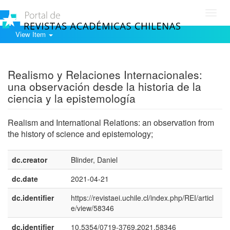
Toggl
navig
View Item
Show simple item record
Realismo y Relaciones Internacionales:
una observación desde la historia de la
ciencia y la epistemología
Realism and International Relations: an observation from
the history of science and epistemology;
dc.creator
Blinder, Daniel
dc.date
2021-04-21
dc.identifier
https://revistaei.uchile.cl/index.php/REI/articl
e/view/58346
dc.identifier
10.5354/0719-3769.2021.58346