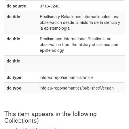
dc.source
0716-0240
dc.title
Realismo y Relaciones Internacionales: una
e
observación desde la historia de la ciencia y
E
la epistemología
dc.title
Realism and International Relations: an
e
observation from the history of science and
U
epistemology
dc.title
p
B
dc.type
info:eu-repo/semantics/article
dc.type
info:eu-repo/semantics/publishedVersion
This item appears in the following
Collection(s)