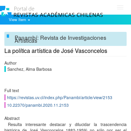
Toggl
navig
View Item
Panambí: Revista de Investigaciones
Artísticas
La política artística de José Vasconcelos
Author
Sanchez, Alma Barbosa
Full text
https://revistas.uv.cl/index.php/Panambi/article/view/2153
10.22370/panambi.2020.11.2153
Abstract
Resulta interesante destacar y dilucidar la trascendencia
histórica de José Vasconcelos 1882-1959) no sólo por ser el