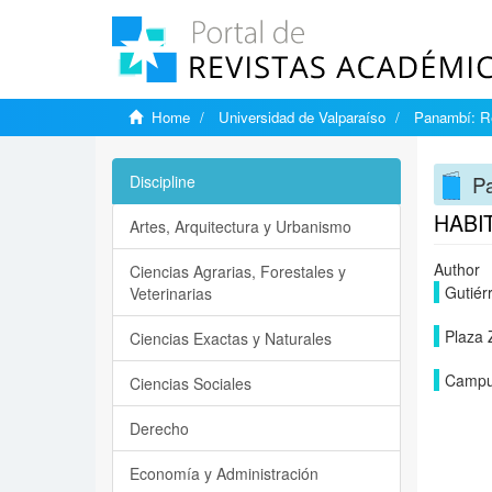
Home
Universidad de Valparaíso
Panambí: Re
Pa
Discipline
HABI
Artes, Arquitectura y Urbanismo
Author
Ciencias Agrarias, Forestales y
Gutiér
Veterinarias
Plaza 
Ciencias Exactas y Naturales
Campuz
Ciencias Sociales
Derecho
Economía y Administración