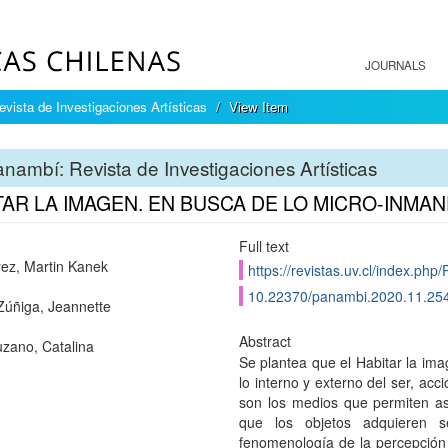
JOURNALS
vista de Investigaciones Artísticas
View Item
nambí: Revista de Investigaciones Artísticas
TAR LA IMAGEN. EN BUSCA DE LO MICRO-INMA
Full text
rez, Martin Kanek
https://revistas.uv.cl/index.php
10.22370/panambi.2020.11.25
Zúñiga, Jeannette
Abstract
ano, Catalina
Se plantea que el Habitar la ima
lo interno y externo del ser, acc
son los medios que permiten asig
que los objetos adquieren s
fenomenología de la percepción