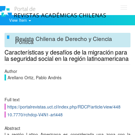
Toggl
navig
View Item
Revista Chilena de Derecho y Ciencia
Política
Características y desafíos de la migración para
la seguridad social en la región latinoamericana
Author
Arellano Ortiz, Pablo Andrés
Full text
https://portalrevistas.uct.cl/index.php/RDCP/article/view/448
10.7770/rchdcp-V4N1-art448
Abstract
La región Latino Americana es considerada una zona con la