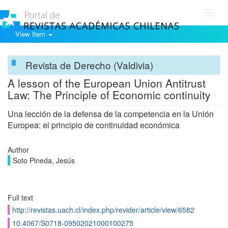
Toggl
navig
View Item
Revista de Derecho (Valdivia)
A lesson of the European Union Antitrust
Law: The Principle of Economic continuity
Una lección de la defensa de la competencia en la Unión
Europea: el principio de continuidad económica
Author
Soto Pineda, Jesús
Full text
http://revistas.uach.cl/index.php/revider/article/view/6582
10.4067/S0718-09502021000100275