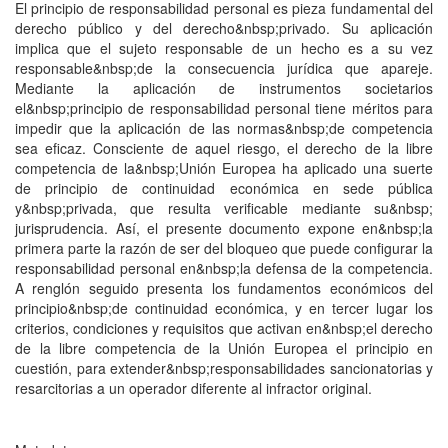
El principio de responsabilidad personal es pieza fundamental del
derecho público y del derecho&nbsp;privado. Su aplicación
implica que el sujeto responsable de un hecho es a su vez
responsable&nbsp;de la consecuencia jurídica que apareje.
Mediante la aplicación de instrumentos societarios
el&nbsp;principio de responsabilidad personal tiene méritos para
impedir que la aplicación de las normas&nbsp;de competencia
sea eficaz. Consciente de aquel riesgo, el derecho de la libre
competencia de la&nbsp;Unión Europea ha aplicado una suerte
de principio de continuidad económica en sede pública
y&nbsp;privada, que resulta verificable mediante su&nbsp;
jurisprudencia. Así, el presente documento expone en&nbsp;la
primera parte la razón de ser del bloqueo que puede configurar la
responsabilidad personal en&nbsp;la defensa de la competencia.
A renglón seguido presenta los fundamentos económicos del
principio&nbsp;de continuidad económica, y en tercer lugar los
criterios, condiciones y requisitos que activan en&nbsp;el derecho
de la libre competencia de la Unión Europea el principio en
cuestión, para extender&nbsp;responsabilidades sancionatorias y
resarcitorias a un operador diferente al infractor original.