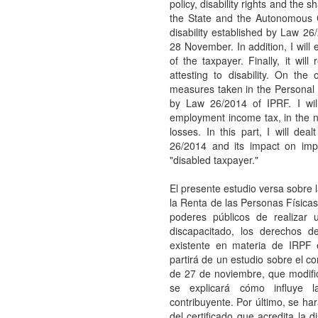
policy, disability rights and the
the State and the Autonomous C
disability established by Law 
28 November. In addition, I will 
of the taxpayer. Finally, it will
attesting to disability. On the
measures taken in the Personal
by Law 26/2014 of IPRF. I will 
employment income tax, in the ne
losses. In this part, I will de
26/2014 and its impact on im
"disabled taxpayer."
El presente estudio versa sobre 
la Renta de las Personas Físicas
poderes públicos de realizar u
discapacitado, los derechos d
existente en materia de IRPF
partirá de un estudio sobre el c
de 27 de noviembre, que modifi
se explicará cómo influye 
contribuyente. Por último, se har
del certificado que acredita la d