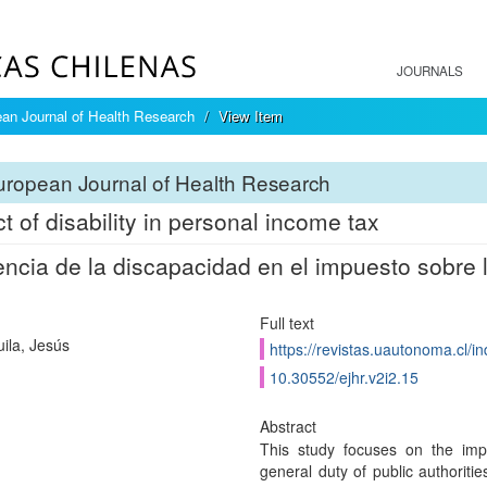
JOURNALS
an Journal of Health Research
View Item
ropean Journal of Health Research
t of disability in personal income tax
encia de la discapacidad en el impuesto sobre l
Full text
uila, Jesús
https://revistas.uautonoma.cl/in
10.30552/ejhr.v2i2.15
Abstract
This study focuses on the impa
general duty of public authorities