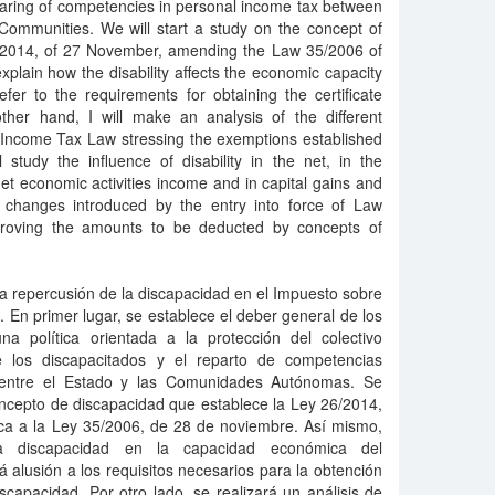
 sharing of competencies in personal income tax between
ommunities. We will start a study on the concept of
26/2014, of 27 November, amending the Law 35/2006 of
explain how the disability affects the economic capacity
 refer to the requirements for obtaining the certificate
 other hand, I will make an analysis of the different
 Income Tax Law stressing the exemptions established
study the influence of disability in the net, in the
t economic activities income and in capital gains and
alt changes introduced by the entry into force of Law
proving the amounts to be deducted by concepts of
la repercusión de la discapacidad en el Impuesto sobre
. En primer lugar, se establece el deber general de los
na política orientada a la protección del colectivo
e los discapacitados y el reparto de competencias
 entre el Estado y las Comunidades Autónomas. Se
oncepto de discapacidad que establece la Ley 26/2014,
ca a la Ley 35/2006, de 28 de noviembre. Así mismo,
la discapacidad en la capacidad económica del
á alusión a los requisitos necesarios para la obtención
iscapacidad. Por otro lado, se realizará un análisis de