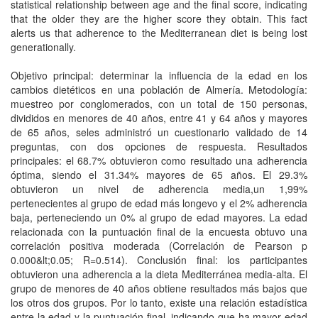
statistical relationship between age and the final score, indicating
that the older they are the higher score they obtain. This fact
alerts us that adherence to the Mediterranean diet is being lost
generationally.
Objetivo principal: determinar la influencia de la edad en los
cambios dietéticos en una población de Almería. Metodología:
muestreo por conglomerados, con un total de 150 personas,
divididos en menores de 40 años, entre 41 y 64 años y mayores
de 65 años, seles administró un cuestionario validado de 14
preguntas, con dos opciones de respuesta. Resultados
principales: el 68.7% obtuvieron como resultado una adherencia
óptima, siendo el 31.34% mayores de 65 años. El 29.3%
obtuvieron un nivel de adherencia media,un 1,99%
pertenecientes al grupo de edad más longevo y el 2% adherencia
baja, perteneciendo un 0% al grupo de edad mayores. La edad
relacionada con la puntuación final de la encuesta obtuvo una
correlación positiva moderada (Correlación de Pearson p
0.000&lt;0.05; R=0.514). Conclusión final: los participantes
obtuvieron una adherencia a la dieta Mediterránea media-alta. El
grupo de menores de 40 años obtiene resultados más bajos que
los otros dos grupos. Por lo tanto, existe una relación estadística
entre la edad y la puntuación final, indicando que ha mayor edad