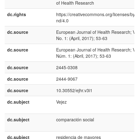
of Health Research
dc.rights
https://creativecommons.org/licenses/by-n
nd/4.0
dc.source
European Journal of Health Research; Vol
No. 1: (April, 2017); 53-63
dc.source
European Journal of Health Research; Vol
Núm. 1: (Abril, 2017); 53-63
dc.source
2445-0308
dc.source
2444-9067
dc.source
10.30552/ejhr.v3i1
dc.subject
Vejez
dc.subject
comparación social
dc.subject
residencia de mayores