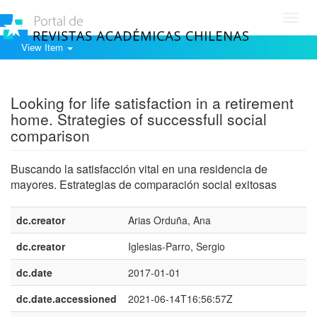
Toggl
navig
View Item
Show simple item record
Looking for life satisfaction in a retirement
home. Strategies of successfull social
comparison
Buscando la satisfacción vital en una residencia de
mayores. Estrategias de comparación social exitosas
dc.creator
Arias Orduña, Ana
dc.creator
Iglesias-Parro, Sergio
dc.date
2017-01-01
dc.date.accessioned
2021-06-14T16:56:57Z