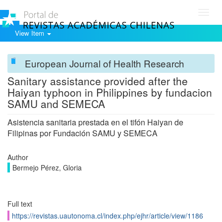
Toggl
navig
View Item
European Journal of Health Research
Sanitary assistance provided after the
Haiyan typhoon in Philippines by fundacion
SAMU and SEMECA
Asistencia sanitaria prestada en el tifón Haiyan de
Filipinas por Fundación SAMU y SEMECA
Author
Bermejo Pérez, Gloria
Full text
https://revistas.uautonoma.cl/index.php/ejhr/article/view/1186