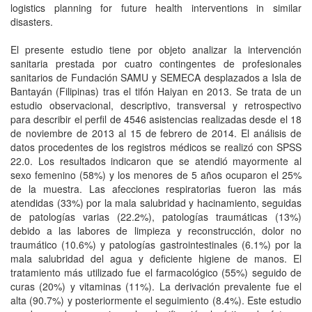
logistics planning for future health interventions in similar
disasters.
El presente estudio tiene por objeto analizar la intervención
sanitaria prestada por cuatro contingentes de profesionales
sanitarios de Fundación SAMU y SEMECA desplazados a Isla de
Bantayán (Filipinas) tras el tifón Haiyan en 2013. Se trata de un
estudio observacional, descriptivo, transversal y retrospectivo
para describir el perfil de 4546 asistencias realizadas desde el 18
de noviembre de 2013 al 15 de febrero de 2014. El análisis de
datos procedentes de los registros médicos se realizó con SPSS
22.0. Los resultados indicaron que se atendió mayormente al
sexo femenino (58%) y los menores de 5 años ocuparon el 25%
de la muestra. Las afecciones respiratorias fueron las más
atendidas (33%) por la mala salubridad y hacinamiento, seguidas
de patologías varias (22.2%), patologías traumáticas (13%)
debido a las labores de limpieza y reconstrucción, dolor no
traumático (10.6%) y patologías gastrointestinales (6.1%) por la
mala salubridad del agua y deficiente higiene de manos. El
tratamiento más utilizado fue el farmacológico (55%) seguido de
curas (20%) y vitaminas (11%). La derivación prevalente fue el
alta (90.7%) y posteriormente el seguimiento (8.4%). Este estudio