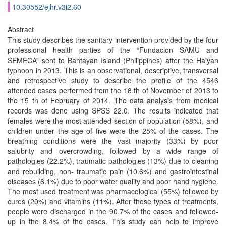
10.30552/ejhr.v3i2.60
Abstract
This study describes the sanitary intervention provided by the four
professional health parties of the “Fundacion SAMU and
SEMECA” sent to Bantayan Island (Philippines) after the Haiyan
typhoon in 2013. This is an observational, descriptive, transversal
and retrospective study to describe the profile of the 4546
attended cases performed from the 18 th of November of 2013 to
the 15 th of February of 2014. The data analysis from medical
records was done using SPSS 22.0. The results indicated that
females were the most attended section of population (58%), and
children under the age of five were the 25% of the cases. The
breathing conditions were the vast majority (33%) by poor
salubrity and overcrowding, followed by a wide range of
pathologies (22.2%), traumatic pathologies (13%) due to cleaning
and rebuilding, non- traumatic pain (10.6%) and gastrointestinal
diseases (6.1%) due to poor water quality and poor hand hygiene.
The most used treatment was pharmacological (55%) followed by
cures (20%) and vitamins (11%). After these types of treatments,
people were discharged in the 90.7% of the cases and followed-
up in the 8.4% of the cases. This study can help to improve