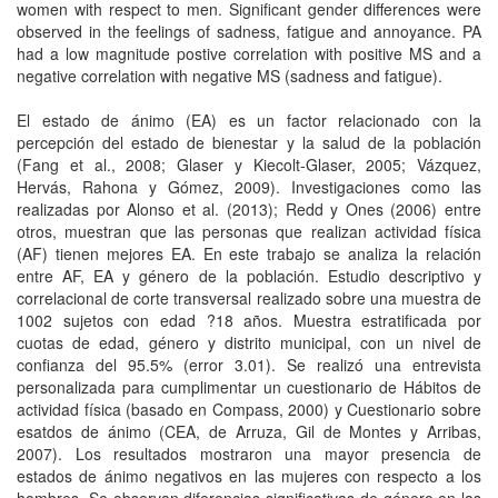
women with respect to men. Significant gender differences were
observed in the feelings of sadness, fatigue and annoyance. PA
had a low magnitude postive correlation with positive MS and a
negative correlation with negative MS (sadness and fatigue).
El estado de ánimo (EA) es un factor relacionado con la
percepción del estado de bienestar y la salud de la población
(Fang et al., 2008; Glaser y Kiecolt-Glaser, 2005; Vázquez,
Hervás, Rahona y Gómez, 2009). Investigaciones como las
realizadas por Alonso et al. (2013); Redd y Ones (2006) entre
otros, muestran que las personas que realizan actividad física
(AF) tienen mejores EA. En este trabajo se analiza la relación
entre AF, EA y género de la población. Estudio descriptivo y
correlacional de corte transversal realizado sobre una muestra de
1002 sujetos con edad ?18 años. Muestra estratificada por
cuotas de edad, género y distrito municipal, con un nivel de
confianza del 95.5% (error 3.01). Se realizó una entrevista
personalizada para cumplimentar un cuestionario de Hábitos de
actividad física (basado en Compass, 2000) y Cuestionario sobre
esatdos de ánimo (CEA, de Arruza, Gil de Montes y Arribas,
2007). Los resultados mostraron una mayor presencia de
estados de ánimo negativos en las mujeres con respecto a los