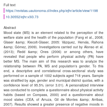
Full text
https://revistas.uautonoma.cl/index.php/ejhr/article/view/1198
10.30552/ejhr.v3i3.73
Abstract
Mood state (MS) is an element related to the perception of the
welfare state and the health of the population (Fang et al., 2008;
Glaser &amp; Kiecolt-Glaser, 2005: Vázquez, Hervás, Rahona
&amp; Gómez, 2009). Investigations carried out by Alonso et al.
(2013); Redd &amp; Ones (2006) or among others, have
revealed that people who perform physical activity (PA) have
better MS. The main aim of this research was to analyze the
relationship between PA, MS and population's gender. To this
end, a descriptive and correlational cross-sectional study was
performed on a sample of 1002 subjects aged ?18 years. Sample
was stratified by age, gender and municipal district quotas, with a
confidence level of 95.5% (error 3.01). A personalized interview
was conducted to complete a questionnaire about physical activity
habits (based on Compass, 2000) and a questionnaire about
mood states (CEA, of Arruza, Gil de Montes &amp; Arribas,
2007). Results showed a greater presence of negative moods in