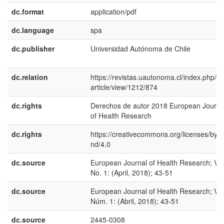
dc.format
application/pdf
dc.language
spa
dc.publisher
Universidad Autónoma de Chile
dc.relation
https://revistas.uautonoma.cl/index.php/ej
article/view/1212/874
dc.rights
Derechos de autor 2018 European Journa
of Health Research
dc.rights
https://creativecommons.org/licenses/by-n
nd/4.0
dc.source
European Journal of Health Research; Vol
No. 1: (April, 2018); 43-51
dc.source
European Journal of Health Research; Vol
Núm. 1: (Abril, 2018); 43-51
dc.source
2445-0308