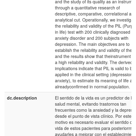
and the study of its quality as an instrumen
through a quantitative research of
descriptive, comparative, correlational an
analytical cut. Operationally, we investigat
the reliability and validity of the PIL (Purp
in life) test with 200 clinically diagnosed wi
anxiety disorder and 200 subjects with
depression. The main objectives are to
establish the reliability and validity of the 
and the results show that theinstrument h
a high reliability and validity. The derived
implications indicate that PIL is valid to be
applied in the clinical setting (depression 
anxiety), to estimate its meaning of life as
alreadyconfirmed in normal population.
dc.description
El sentido de la vida es un predictor de la
salud mental, evitando trastornos tan
frecuentes como la ansiedad y la depresi
desde el punto de vista clínico. Por este
motivo es necesario evaluar el sentido de 
vida de estos pacientes para posteriorme
ayudarles a mejorar con el establecimient