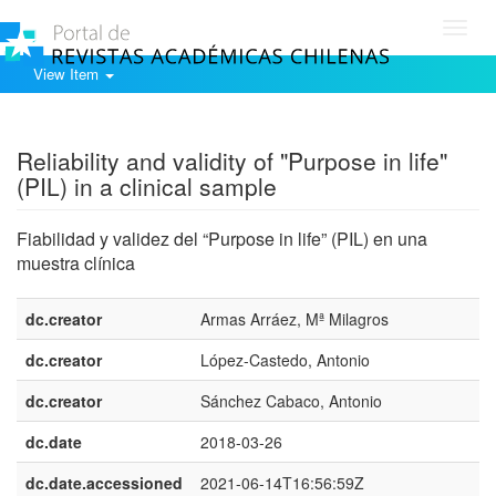
Toggl
navig
View Item
Show simple item record
Reliability and validity of "Purpose in life"
(PIL) in a clinical sample
Fiabilidad y validez del “Purpose in life” (PIL) en una
muestra clínica
dc.creator
Armas Arráez, Mª Milagros
dc.creator
López-Castedo, Antonio
dc.creator
Sánchez Cabaco, Antonio
dc.date
2018-03-26
dc.date.accessioned
2021-06-14T16:56:59Z