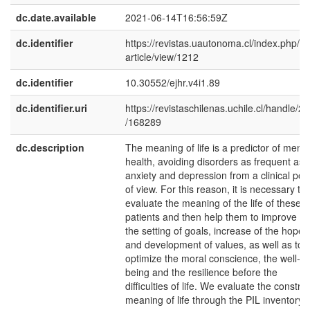
dc.date.available
2021-06-14T16:56:59Z
dc.identifier
https://revistas.uautonoma.cl/index.php/ej
article/view/1212
dc.identifier
10.30552/ejhr.v4i1.89
dc.identifier.uri
https://revistaschilenas.uchile.cl/handle/2
/168289
dc.description
The meaning of life is a predictor of menta
health, avoiding disorders as frequent as
anxiety and depression from a clinical poin
of view. For this reason, it is necessary to
evaluate the meaning of the life of these
patients and then help them to improve wi
the setting of goals, increase of the hope
and development of values, as well as to
optimize the moral conscience, the well-
being and the resilience before the
difficulties of life. We evaluate the constru
meaning of life through the PIL inventory