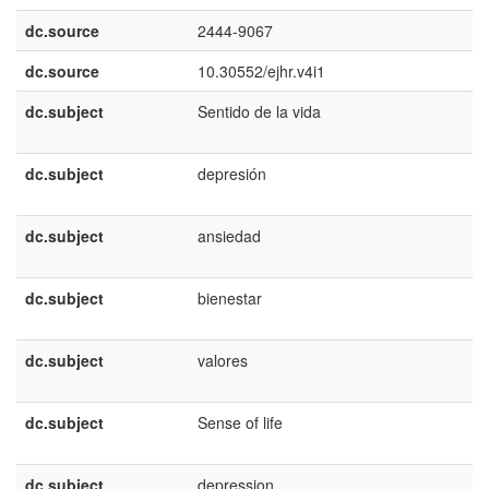
dc.source
2444-9067
dc.source
10.30552/ejhr.v4i1
dc.subject
Sentido de la vida
dc.subject
depresión
dc.subject
ansiedad
dc.subject
bienestar
dc.subject
valores
dc.subject
Sense of life
dc.subject
depression