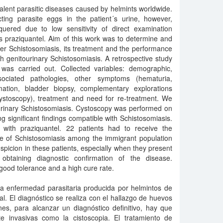
alent parasitic diseases caused by helmints worldwide.
ting parasite eggs in the patient´s urine, however,
uered due to low sensitivity of direct examination
s praziquantel. Aim of this work was to determine and
er Schistosomiasis, its treatment and the performance
ith genitourinary Schistosomiasis. A retrospective study
 was carried out. Collected variables: demographic,
ssociated pathologies, other symptoms (hematuria,
irmation, bladder biopsy, complementary explorations
 cystoscopy), treatment and need for re-treatment. We
ourinary Schistosomiasis. Cystoscopy was performed on
g significant findings compatible with Schistosomiasis.
t with praziquantel. 22 patients had to receive the
ce of Schistosomiasis among the immigrant population
suspicion in these patients, especially when they present
obtaining diagnostic confirmation of the disease.
good tolerance and a high cure rate.
la enfermedad parasitaria producida por helmintos de
l. El diagnóstico se realiza con el hallazgo de huevos
es, para alcanzar un diagnóstico definitivo, hay que
e invasivas como la cistoscopia. El tratamiento de