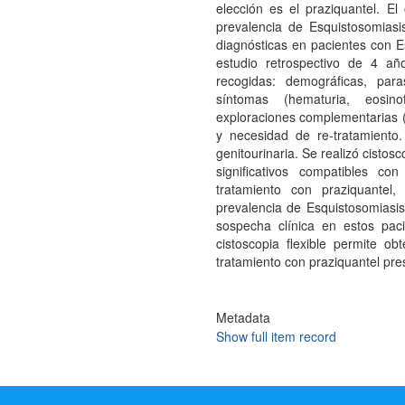
elección es el praziquantel. El
prevalencia de Esquistosomiasis
diagnósticas en pacientes con Es
estudio retrospectivo de 4 añ
recogidas: demográficas, para
síntomas (hematuria, eosinof
exploraciones complementarias (ec
y necesidad de re-tratamiento
genitourinaria. Se realizó cistos
significativos compatibles co
tratamiento con praziquantel
prevalencia de Esquistosomiasis 
sospecha clínica en estos pac
cistoscopia flexible permite o
tratamiento con praziquantel pre
Metadata
Show full item record