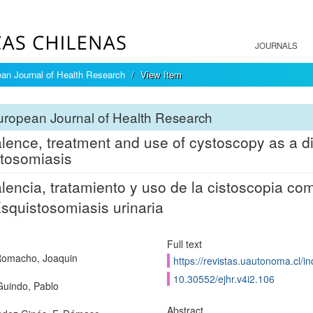
JOURNALS
an Journal of Health Research
View Item
ropean Journal of Health Research
lence, treatment and use of cystoscopy as a dia
tosomiasis
lencia, tratamiento y uso de la cistoscopia co
squistosomiasis urinaria
Full text
Romacho, Joaquin
https://revistas.uautonoma.cl/in
10.30552/ejhr.v4i2.106
Guindo, Pablo
Abstract