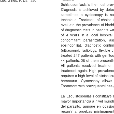
dez Ginés, F. Dámaso
Schistosomiasis is the most prev
Diagnosis is achieved by detec
sometimes a cystoscopy is req
technique. Treatment of choice i
evaluate the prevalence of bladd
of diagnostic tests in patients w
of 4 years in a local hospital
concomitant parasitization, a
eosinophilia), diagnostic conf
(ultrasound, radiology, flexible
treated 247 patients with genit
44 patients, 28 of them presentin
All patients received treatmen
treatment again. High prevalen
requires a high level of clinical 
hematuria. Cystoscopy allows 
Treatment with praziquantel has 
La Esquistosomiasis constituye 
mayor importancia a nivel mundia
del parásito, aunque en ocasion
recurrir a pruebas mínimament