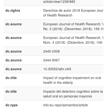
article/view/1238/885
dc.rights
Derechos de autor 2018 European Journa
of Health Research
dc.source
European Journal of Health Research; Vol
No. 3 (2018): (December, 2018); 159-168
dc.source
European Journal of Health Research; Vol
Núm. 3 (2018): (Diciembre, 2018); 159-1
dc.source
2445-0308
dc.source
2444-9067
dc.source
10.30552/ejhr.v4i3
dc.title
Impact of cognitive impairment on oral
health in the elderly
dc.title
Impacto del deterioro cognitivo sobre la
salud oral en personas mayores
dc.type
info:eu-repo/semantics/article