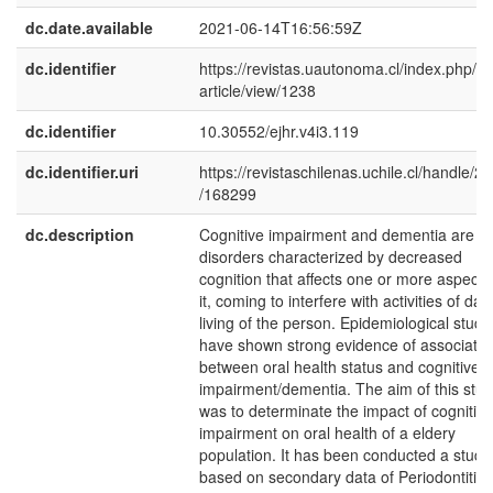
dc.date.available
2021-06-14T16:56:59Z
dc.identifier
https://revistas.uautonoma.cl/index.php/ej
article/view/1238
dc.identifier
10.30552/ejhr.v4i3.119
dc.identifier.uri
https://revistaschilenas.uchile.cl/handle/2
/168299
dc.description
Cognitive impairment and dementia are
disorders characterized by decreased
cognition that affects one or more aspects
it, coming to interfere with activities of dail
living of the person. Epidemiological studi
have shown strong evidence of associatio
between oral health status and cognitive
impairment/dementia. The aim of this stu
was to determinate the impact of cognitive
impairment on oral health of a eldery
population. It has been conducted a study
based on secondary data of Periodontitis-