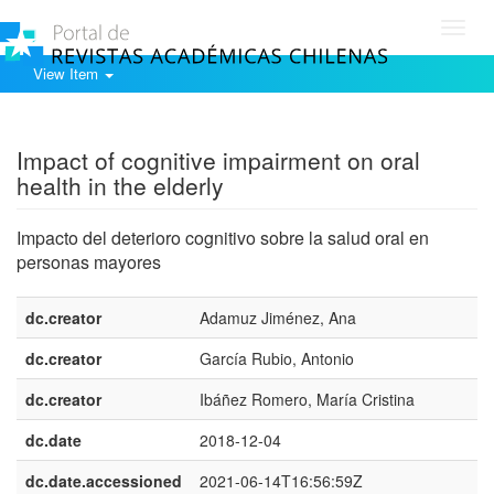
Toggl
navig
View Item
Show simple item record
Impact of cognitive impairment on oral
health in the elderly
Impacto del deterioro cognitivo sobre la salud oral en
personas mayores
dc.creator
Adamuz Jiménez, Ana
dc.creator
García Rubio, Antonio
dc.creator
Ibáñez Romero, María Cristina
dc.date
2018-12-04
dc.date.accessioned
2021-06-14T16:56:59Z