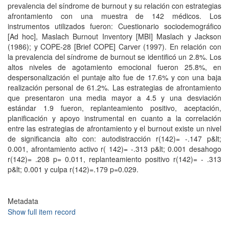
prevalencia del síndrome de burnout y su relación con estrategias
afrontamiento con una muestra de 142 médicos. Los
instrumentos utilizados fueron: Cuestionario sociodemográfico
[Ad hoc], Maslach Burnout Inventory [MBI] Maslach y Jackson
(1986); y COPE-28 [Brief COPE] Carver (1997). En relación con
la prevalencia del síndrome de burnout se identificó un 2.8%. Los
altos niveles de agotamiento emocional fueron 25.8%, en
despersonalización el puntaje alto fue de 17.6% y con una baja
realización personal de 61.2%. Las estrategias de afrontamiento
que presentaron una media mayor a 4.5 y una desviación
estándar 1.9 fueron, replanteamiento positivo, aceptación,
planificación y apoyo instrumental en cuanto a la correlación
entre las estrategias de afrontamiento y el burnout existe un nivel
de significancia alto con: autodistracción r(142)= -.147 p&lt;
0.001, afrontamiento activo r( 142)= -.313 p&lt; 0.001 desahogo
r(142)= .208 p= 0.011, replanteamiento positivo r(142)= - .313
p&lt; 0.001 y culpa r(142)=.179 p=0.029.
Metadata
Show full item record