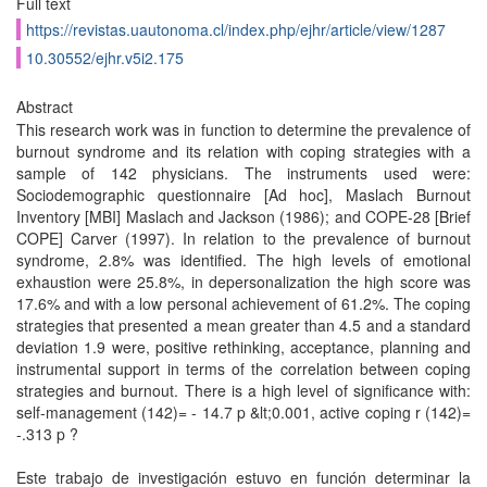
Full text
https://revistas.uautonoma.cl/index.php/ejhr/article/view/1287
10.30552/ejhr.v5i2.175
Abstract
This research work was in function to determine the prevalence of
burnout syndrome and its relation with coping strategies with a
sample of 142 physicians. The instruments used were:
Sociodemographic questionnaire [Ad hoc], Maslach Burnout
Inventory [MBI] Maslach and Jackson (1986); and COPE-28 [Brief
COPE] Carver (1997). In relation to the prevalence of burnout
syndrome, 2.8% was identified. The high levels of emotional
exhaustion were 25.8%, in depersonalization the high score was
17.6% and with a low personal achievement of 61.2%. The coping
strategies that presented a mean greater than 4.5 and a standard
deviation 1.9 were, positive rethinking, acceptance, planning and
instrumental support in terms of the correlation between coping
strategies and burnout. There is a high level of significance with:
self-management (142)= - 14.7 p &lt;0.001, active coping r (142)=
-.313 p ?
Este trabajo de investigación estuvo en función determinar la