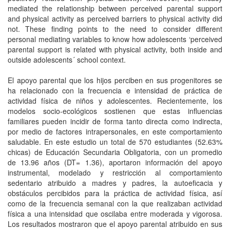
mediated the relationship between perceived parental support
and physical activity as perceived barriers to physical activity did
not. These finding points to the need to consider different
personal mediating variables to know how adolescents ‘perceived
parental support is related with physical activity, both inside and
outside adolescents´ school context.
El apoyo parental que los hijos perciben en sus progenitores se
ha relacionado con la frecuencia e intensidad de práctica de
actividad física de niños y adolescentes. Recientemente, los
modelos socio-ecológicos sostienen que estas influencias
familiares pueden incidir de forma tanto directa como indirecta,
por medio de factores intrapersonales, en este comportamiento
saludable. En este estudio un total de 570 estudiantes (52.63%
chicas) de Educación Secundaria Obligatoria, con un promedio
de 13.96 años (DT= 1.36), aportaron información del apoyo
instrumental, modelado y restricción al comportamiento
sedentario atribuido a madres y padres, la autoeficacia y
obstáculos percibidos para la práctica de actividad física, así
como de la frecuencia semanal con la que realizaban actividad
física a una intensidad que oscilaba entre moderada y vigorosa.
Los resultados mostraron que el apoyo parental atribuido en sus