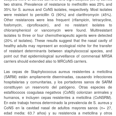
two strains. Prevalence of resistance to methicillin was 25% and
35% for S. aureus and CoNS isolates, respectively. Most isolates
were resistant to penicillin G (90%) and clarithromycin (45%).
Other resistances were less frequent (rifampicin, tetracycline,
fosfomycin, ciprofloxacin), and no resistant isolates to
chloramphenicol or vancomycin were found. Multiresistant
isolates to three or four chemotherapeutic agents were detected
(20% of isolates). These results suggest that the nasal cavity of
healthy adults may represent an ecological niche for the transfer
of resistant determinants between staphylococcal species, and
point out that epidemiological surveillance of commensal MRSA
carriers should extended also to MRCoNS carriers.
Las cepas de Staphylococcus aureus resistentes a meticilina
(SARM) están ampliamente diseminadas, causando infecciones
hospitalarias y comunitarias, y los portadores sanos de SARM
constituyen un reservorio del patógeno. Otras especies de
estafilococos coagulasa negativos (CoNS) colonizan animales y
humanos, e incluyen cepas resistentes a meticilina (CoNSRM).
En este trabajo hemos determinado la prevalencia de S. aureus y
CoNS en la cavidad nasal de adultos mayores sanos (n= 27,
edad media: 63.7 años) y su resistencia a meticilina y otros