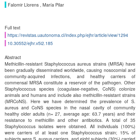
Falomir Llorens , María Pilar
Full text
https://revistas.uautonoma.cl/index.php/ejhr/article/view/1294
10.30552/ejhr.v5i2.185
Abstract
Methicillin-resistant Staphylococcus aureus strains (MRSA) have
been gradually disseminated worldwide, causing nosocomial and
community-acquired infections, and healthy carriers of
commensal MRSA constitute a reservoir of the pathogen. Other
Staphylococcus species (coagulase-negative, CoNS) colonize
animals and humans and include also methicillin-resistant strains
(MRCoNS). Here we have determined the prevalence of S.
aureus and CoNS species in the nasal cavity of community
healthy older adults (n= 27, average age: 63.7 years) and their
resistance to methicillin and other antibiotics. A total of 35
Staphylococcus isolates were obtained. All individuals (100%)
were carriers of at least one Staphylococcus strain; 15% of
subjects were S. aureus carriers, and eight subjects (30%) carried