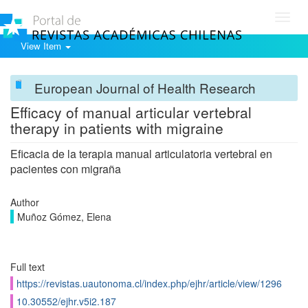
Toggl
navig
View Item
European Journal of Health Research
Efficacy of manual articular vertebral
therapy in patients with migraine
Eficacia de la terapia manual articulatoria vertebral en
pacientes con migraña
Author
Muñoz Gómez, Elena
Full text
https://revistas.uautonoma.cl/index.php/ejhr/article/view/1296
10.30552/ejhr.v5i2.187