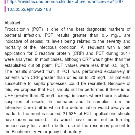
https://revistas.uautonoma.cl/index.php/ejhr/article/view/1297
10.30552/ejhr.v5i2.188
Abstract
Procalcitonin (PCT) is one of the best diagnostic markers of
bacterial infection. PCT results greater than 0.5 mg/L are
indicative of sepsis; its levels being related to the severity and
mortality of the infectious condition. All requests with a joint
application for C-reactive protein (CRP) and PCT during 2017
were analyzed. In most cases, although CRP was higher than the
established cut-off point, PCT values were less than 0.5 mg/L.
The results showed that, if PCT was performed exclusively in
patients with CRP greater than or equal to 20 mg/L, all patients
susceptible to septic processes could be recruited. Because of
this, we propose that PCT should not be performed if there is no
CRP greater than 20 mg/L, except in cases where there is clinical
suspicion of sepsis, in neonates and in samples from the
Intensive Care Unit in which the determination would always be
made. In the months studied, 21.53% of PCT applications should
have been canceled. This would have meant not performing
unnecessary tests and a better use of the resources present in
the Biochemistry Emergency Laboratory.