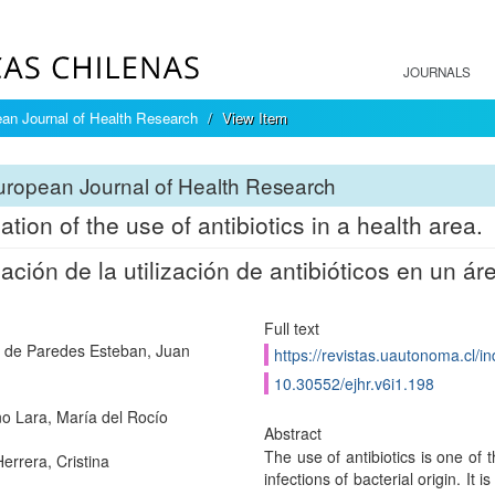
JOURNALS
an Journal of Health Research
View Item
ropean Journal of Health Research
ation of the use of antibiotics in a health area.
ación de la utilización de antibióticos en un ár
Full text
 de Paredes Esteban, Juan
https://revistas.uautonoma.cl/in
10.30552/ejhr.v6i1.198
o Lara, María del Rocío
Abstract
The use of antibiotics is one of
errera, Cristina
infections of bacterial origin. 