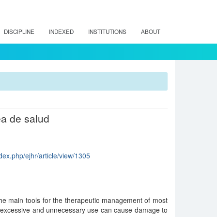
DISCIPLINE
INDEXED
INSTITUTIONS
ABOUT
ea de salud
dex.php/ejhr/article/view/1305
 the main tools for the therapeutic management of most
It is excessive and unnecessary use can cause damage to