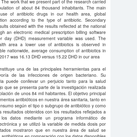
. The work that we present part of the research carried
pulation of about 84 thousand inhabitants. The main
use of antibiotic drugs in our health area, global
on according to the type of antibiotic. Secondary
lts obtained with the results reflected at the national
h an electronic medical prescription billing software
per day (DHD) measurement variable was used. The
lth area a lower use of antibiotics is observed in
ble nationwide, average consumption of antibiotics in
in 2017 was 16.13 DHD versus 15.22 DHD in our area
onstituye una de las principales herramientas para el
oría de las infecciones de origen bacteriano. Su
ria puede conllevar un perjuicio tanto para la salud
ajo que se presenta parte de la investigación realizada
ación de unos 84 mil habitantes. El objetivo principal
mentos antibióticos en nuestra área sanitaria, tanto en
nsumo según el tipo o subgrupo de antibiótico y como
 resultados obtenidos con los resultados reflejados a
n los datos mediante un programa informático de
ctrónica y se utilizó la variable de medida dosis por
ultados mostraron que en nuestra área de salud se
 antibióticos en comparación con los datos disponibles