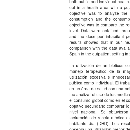
both public and individual health
out in a health area with a po
objective was to analyze the 
consumption and the consumpti
objective was to compare the resu
level. Data were obtained throug
and the dose per inhabitant 
results showed that in our hea
comparison with the data availa
Spain in the outpatient setting 
La utilización de antibióticos c
manejo terapéutico de la may
utilización excesiva e innecesa
pública como individual. El trab
en un área de salud con una pobl
fue analizar el uso de los medica
el consumo global como en el co
objetivo secundario comparar los
nivel nacional. Se obtuviero
facturación de receta médica ele
habitante día (DHD). Los res
observa una utilización menor de