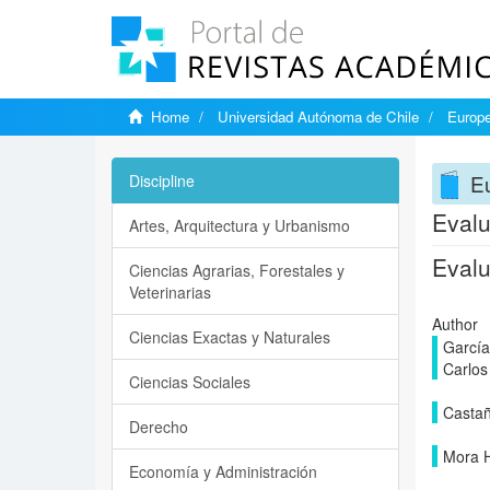
Home
Universidad Autónoma de Chile
Europe
Eu
Discipline
Evalu
Artes, Arquitectura y Urbanismo
Evalu
Ciencias Agrarias, Forestales y
Veterinarias
Author
Ciencias Exactas y Naturales
García
Carlos
Ciencias Sociales
Castañ
Derecho
Mora H
Economía y Administración