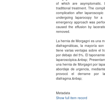
of which are asymptomatic. 
traditional treatment. The compl
complication after laparoscopi
undergoing laparocopy for a 
emergency approach was perform
caused the effusion by lacerat
removed.
La hernia de Morgagni es una ma
diafragmáticas, la mayoría son
tiene varias ventajas sobre el t
por debajo del 5%. El taponamien
laparoscópica.&nbsp; Presentam
una hernia de Morgagni por lapa
abordaje de urgencia, mediante
provocó el derrame por la
diafragma.&nbsp;
Metadata
Show full item record