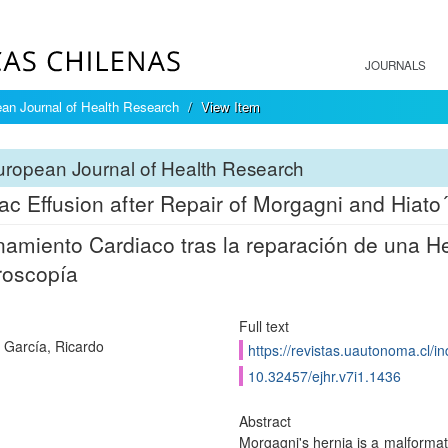
JOURNALS
an Journal of Health Research
View Item
ropean Journal of Health Research
ac Effusion after Repair of Morgagni and Hiat
amiento Cardiaco tras la reparación de una He
roscopía
Full text
García, Ricardo
https://revistas.uautonoma.cl/in
10.32457/ejhr.v7i1.1436
Abstract
Morgagni's hernia is a malformat