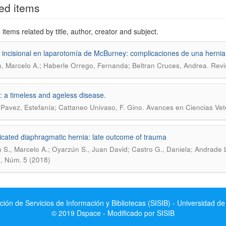
ed items
items related by title, author, creator and subject.
 incisional en laparotomía de McBurney: complicaciones de una hernia
.
n, Marcelo A.; Haberle Orrego, Fernanda; Beltran Cruces, Andrea
Revi
: a timeless and ageless disease.
.
 Pavez, Estefanía; Cattaneo Univaso, F. Gino
Avances en Ciencias Vete
cated diaphragmatic hernia: late outcome of trauma
n S., Marcelo A.; Oyarzún S., Juan David; Castro G., Daniela; Andrade 
0, Núm. 5 (2018)
ción de Servicios de Información y Bibliotecas (SISIB) - Universidad de
© 2019 Dspace - Modificado por SISIB