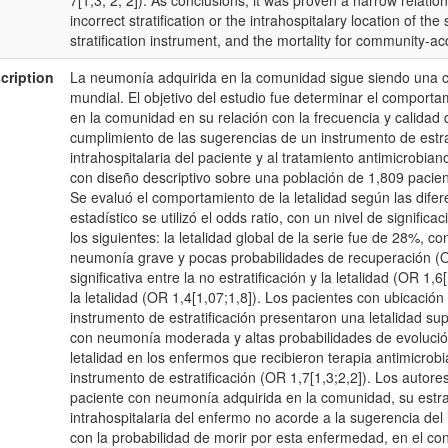
7[1,3; 2, 2]). As conclusions, it was proven a narrow relatio
incorrect stratification or the intrahospitalary location of th
stratification instrument, and the mortality for community-
cription
La neumonía adquirida en la comunidad sigue siendo una c
mundial. El objetivo del estudio fue determinar el comporta
en la comunidad en su relación con la frecuencia y calidad de
cumplimiento de las sugerencias de un instrumento de estrat
intrahospitalaria del paciente y al tratamiento antimicrobiano
con diseño descriptivo sobre una población de 1,809 pacien
Se evaluó el comportamiento de la letalidad según las difere
estadístico se utilizó el odds ratio, con un nivel de signifi
los siguientes: la letalidad global de la serie fue de 28%, c
neumonía grave y pocas probabilidades de recuperación (O
significativa entre la no estratificación y la letalidad (OR 1,6[
la letalidad (OR 1,4[1,07;1,8]). Los pacientes con ubicación
instrumento de estratificación presentaron una letalidad sup
con neumonía moderada y altas probabilidades de evolució
letalidad en los enfermos que recibieron terapia antimicrob
instrumento de estratificación (OR 1,7[1,3;2,2]). Los autores 
paciente con neumonía adquirida en la comunidad, su estrati
intrahospitalaria del enfermo no acorde a la sugerencia del 
con la probabilidad de morir por esta enfermedad, en el con