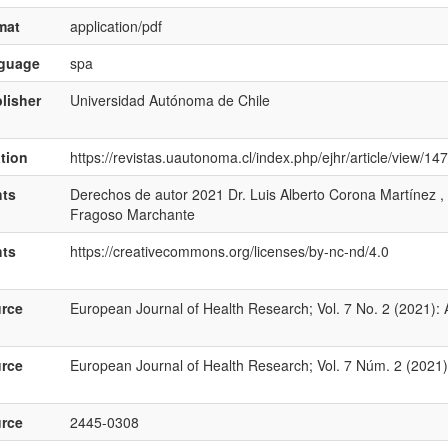
mat
application/pdf
nguage
spa
lisher
Universidad Autónoma de Chile
ation
https://revistas.uautonoma.cl/index.php/ejhr/article/view/14
hts
Derechos de autor 2021 Dr. Luis Alberto Corona Martínez , 
Fragoso Marchante
hts
https://creativecommons.org/licenses/by-nc-nd/4.0
rce
European Journal of Health Research; Vol. 7 No. 2 (2021): 
rce
European Journal of Health Research; Vol. 7 Núm. 2 (2021)
rce
2445-0308