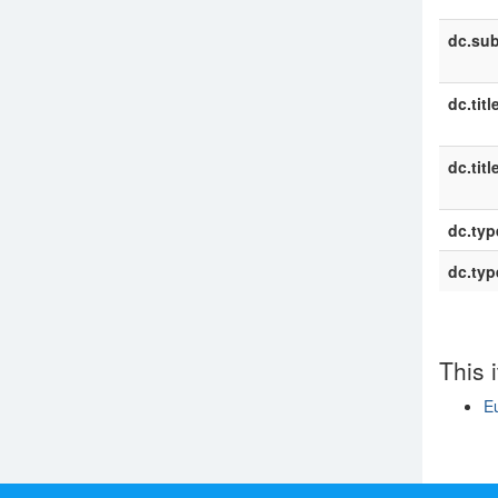
dc.sub
dc.titl
dc.titl
dc.typ
dc.typ
This 
E
Show si