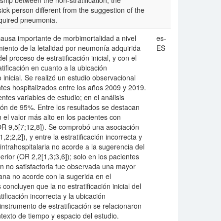
nship between the non-stratification, the
e sick person different from the suggestion of the
acquired pneumonia.
ausa importante de morbimortalidad a nivel
es-
miento de la letalidad por neumonía adquirida
ES
l proceso de estratificación inicial, y con el
ificación en cuanto a la ubicación
 inicial. Se realizó un estudio observacional
tes hospitalizados entre los años 2009 y 2019.
ntes variables de estudio; en el análisis
cación de 95%. Entre los resultados se destacan
on el valor más alto en los pacientes con
R 9,5[7;12,8]). Se comprobó una asociación
1,2;2,2]), y entre la estratificación incorrecta y
 intrahospitalaria no acorde a la sugerencia del
erior (OR 2,2[1,3;3,6]); solo en los pacientes
n no satisfactoria fue observada una mayor
iana no acorde con la sugerida en el
concluyen que la no estratificación inicial del
ficación incorrecta y la ubicación
instrumento de estratificación se relacionaron
texto de tiempo y espacio del estudio.