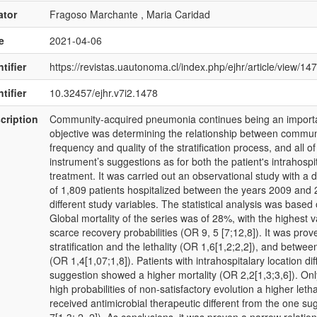
ator
Fragoso Marchante , Maria Caridad
e
2021-04-06
tifier
https://revistas.uautonoma.cl/index.php/ejhr/article/view/14
tifier
10.32457/ejhr.v7i2.1478
cription
Community-acquired pneumonia continues being an important
objective was determining the relationship between commun
frequency and quality of the stratification process, and all of t
instrument’s suggestions as for both the patient's intrahospita
treatment. It was carried out an observational study with a d
of 1,809 patients hospitalized between the years 2009 and 
different study variables. The statistical analysis was based 
Global mortality of the series was of 28%, with the highest
scarce recovery probabilities (OR 9, 5 [7;12,8]). It was pro
stratification and the lethality (OR 1,6[1,2;2,2]), and between
(OR 1,4[1,07;1,8]). Patients with intrahospitalary location diff
suggestion showed a higher mortality (OR 2,2[1,3;3,6]). On
high probabilities of non-satisfactory evolution a higher leth
received antimicrobial therapeutic different from the one sug