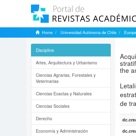
Home
Universidad Autónoma de Chile
Europe
Show si
Discipline
Acqui
strat
Artes, Arquitectura y Urbanismo
the an
Ciencias Agrarias, Forestales y
Veterinarias
Letal
estra
Ciencias Exactas y Naturales
de tr
Ciencias Sociales
Derecho
dc.cre
Economía y Administración
dc.cre