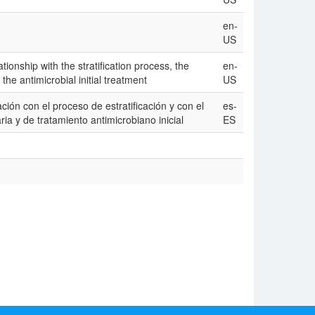
en-
US
ionship with the stratification process, the
en-
the antimicrobial initial treatment
US
ión con el proceso de estratificación y con el
es-
ia y de tratamiento antimicrobiano inicial
ES