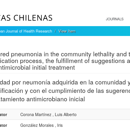
JOURNALS
an Journal of Health Research
View Item
mple item record
red pneumonia in the community lethality and th
ification process, the fulfillment of suggestions
timicrobial initial treatment
idad por neumonía adquirida en la comunidad y
tificación y con el cumplimiento de las sugerenc
atamiento antimicrobiano inicial
ator
Corona Martínez , Luis Alberto
ator
González Morales , Iris