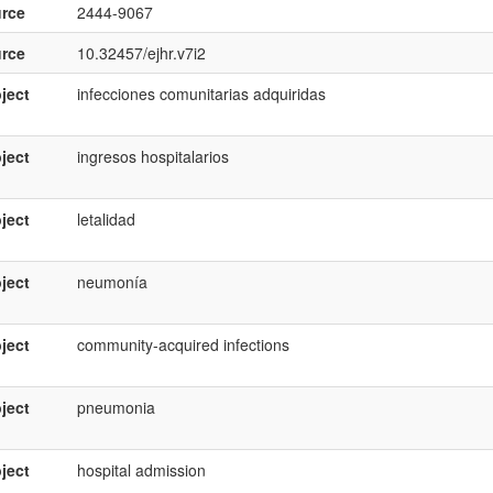
rce
2444-9067
rce
10.32457/ejhr.v7i2
ject
infecciones comunitarias adquiridas
ject
ingresos hospitalarios
ject
letalidad
ject
neumonía
ject
community-acquired infections
ject
pneumonia
ject
hospital admission