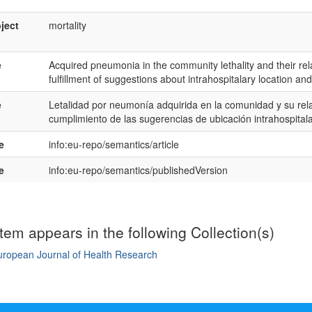
ject
mortality
e
Acquired pneumonia in the community lethality and their relat
fulfillment of suggestions about intrahospitalary location and 
e
Letalidad por neumonía adquirida en la comunidad y su relac
cumplimiento de las sugerencias de ubicación intrahospitalar
e
info:eu-repo/semantics/article
e
info:eu-repo/semantics/publishedVersion
item appears in the following Collection(s)
uropean Journal of Health Research
mple item record