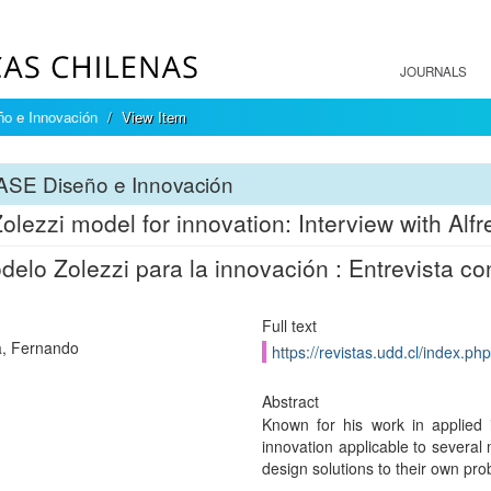
JOURNALS
o e Innovación
View Item
ASE Diseño e Innovación
olezzi model for innovation: Interview with Alfr
delo Zolezzi para la innovación : Entrevista co
Full text
, Fernando
https://revistas.udd.cl/index.ph
Abstract
Known for his work in applied 
innovation applicable to several
design solutions to their own pro