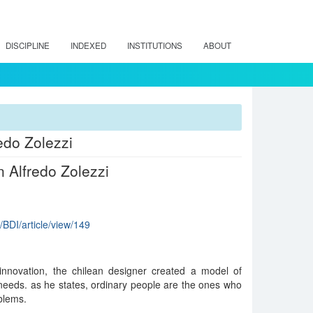
DISCIPLINE
INDEXED
INSTITUTIONS
ABOUT
edo Zolezzi
n Alfredo Zolezzi
p/BDI/article/view/149
innovation, the chilean designer created a model of
 needs. as he states, ordinary people are the ones who
blems.