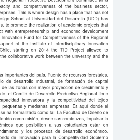
pacity and competitiveness of the business sector,
rprises. This is where design has a place that has not
sign School at Universidad del Desarrollo (UDD) has
s, to promote the realization of academic projects that
act with entrepreneurship and economic development
 Innovation Fund for Competitiveness of the Regional
port of the Institute of Interdisciplinary Innovation
hile, starting on 2014 the TID Project allowed to
the collaborative work between the university and the
s importantes del país. Fuente de recursos forestales,
o de desarrollo industrial, de formación de capital
a de las zonas con mayor proyección de crecimiento y
xto, el Comité de Desarrollo Productivo Regional tiene
apacidad innovadora y la competitividad del tejido
us pequeñas y medianas empresas. Es aquí donde el
se ha formalizado como tal. La Facultad de Diseño de
 tenido como misión, desde sus comienzos, impulsar la
émicos que posibiliten a sus estudiantes estar en
ndimiento y los procesos de desarrollo económico.
Fondo de Innovación para la Competitividad Gobierno