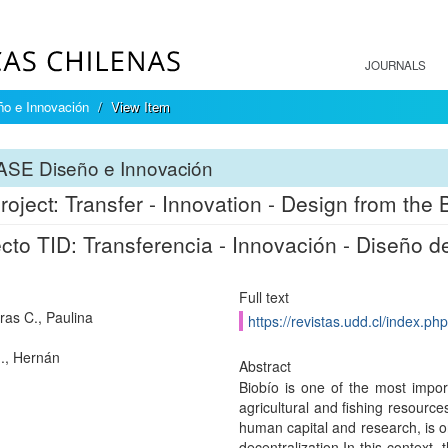
JOURNALS
o e Innovación
View Item
ASE Diseño e Innovación
roject: Transfer - Innovation - Design from the
cto TID: Transferencia - Innovación - Diseño d
Full text
ras C., Paulina
https://revistas.udd.cl/index.ph
., Hernán
Abstract
Biobío is one of the most import
agricultural and fishing resource
human capital and research, is o
decentralization.In this contex