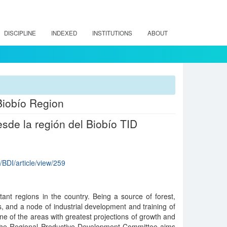
DISCIPLINE
INDEXED
INSTITUTIONS
ABOUT
 Biobío Region
esde la región del Biobío TID
p/BDI/article/view/259
ant regions in the country. Being a source of forest,
s, and a node of industrial development and training of
ne of the areas with greatest projections of growth and
t, the Regional Productive Development Committee aims