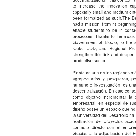
to increase the innovation ca
especially small and medium ente
been formalized as such.The De
had a mission, from its beginning
enable students to be in cont
processes. Thanks to the award
Government of Biobío, to the sup
iCubo UDD, and Regional ProC
strengthen this link and deepen 
productive sector.
Biobío es una de las regiones má
agropecuarios y pesqueros, pol
humano e in-vestigación, es un
descentralización. En este conte
como objetivo incrementar la c
empresarial, en especial de s
diseño posee un espacio que no 
la Universidad del Desarrollo ha
realización de proyectos acad
contacto directo con el empre
Gracias a la adjudicación del 