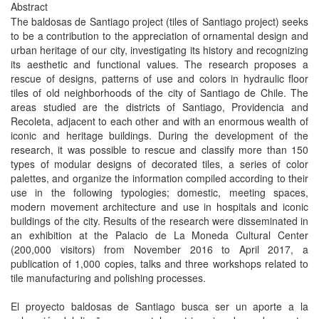
Abstract
The baldosas de Santiago project (tiles of Santiago project) seeks
to be a contribution to the appreciation of ornamental design and
urban heritage of our city, investigating its history and recognizing
its aesthetic and functional values. The research proposes a
rescue of designs, patterns of use and colors in hydraulic floor
tiles of old neighborhoods of the city of Santiago de Chile. The
areas studied are the districts of Santiago, Providencia and
Recoleta, adjacent to each other and with an enormous wealth of
iconic and heritage buildings. During the development of the
research, it was possible to rescue and classify more than 150
types of modular designs of decorated tiles, a series of color
palettes, and organize the information compiled according to their
use in the following typologies; domestic, meeting spaces,
modern movement architecture and use in hospitals and iconic
buildings of the city. Results of the research were disseminated in
an exhibition at the Palacio de La Moneda Cultural Center
(200,000 visitors) from November 2016 to April 2017, a
publication of 1,000 copies, talks and three workshops related to
tile manufacturing and polishing processes.
El proyecto baldosas de Santiago busca ser un aporte a la