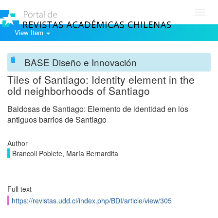
Toggl
navig
View Item
BASE Diseño e Innovación
Tiles of Santiago: Identity element in the
old neighborhoods of Santiago
Baldosas de Santiago: Elemento de identidad en los
antiguos barrios de Santiago
Author
Brancoli Poblete, María Bernardita
Full text
https://revistas.udd.cl/index.php/BDI/article/view/305