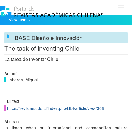
Toggl
navig
View Item
BASE Diseño e Innovación
The task of inventing Chile
La tarea de inventar Chile
Author
Laborde, Miguel
Full text
https://revistas.udd.cl/index.php/BDI/article/view/308
Abstract
In times when an international and cosmopolitan culture