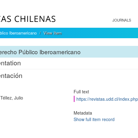
JOURNALS
lico Iberoamericano
View Item
erecho Público Iberoamericano
ntation
ntación
Full text
Téllez, Julio
https://revistas.udd.cl/index.ph
Metadata
Show full item record