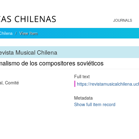
JOURNALS
Chilena
View Item
vista Musical Chilena
malismo de los compositores soviéticos
Full text
al, Comité
https://revistamusicalchilena.u
Metadata
Show full item record