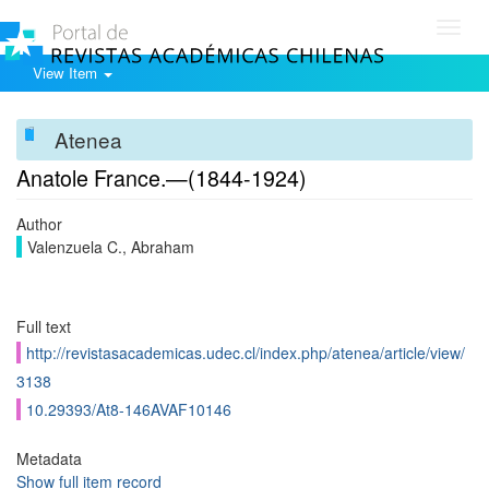
Toggl
navig
View Item
Atenea
Anatole France.—(1844-1924)
Author
Valenzuela C., Abraham
Full text
http://revistasacademicas.udec.cl/index.php/atenea/article/view/
3138
10.29393/At8-146AVAF10146
Metadata
Show full item record