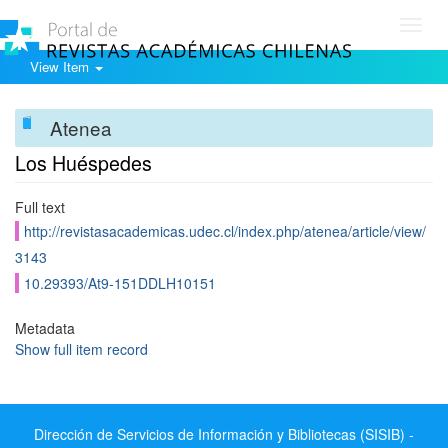
Toggl
navig
View Item
Atenea
Los Huéspedes
Full text
http://revistasacademicas.udec.cl/index.php/atenea/article/view/
3143
10.29393/At9-151DDLH10151
Metadata
Show full item record
Dirección de Servicios de Información y Bibliotecas (SISIB) -