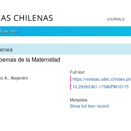
JOURNALS
View Item
tenea
oemas de la Maternidad
Full text
z A., Alejandro
https://revistas.udec.cl/index.p
10.29393/At1-175AVPM10175
Metadata
Show full item record