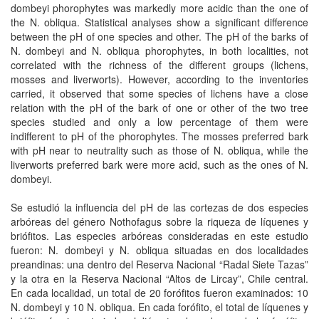
dombeyi phorophytes was markedly more acidic than the one of
the N. obliqua. Statistical analyses show a significant difference
between the pH of one species and other. The pH of the barks of
N. dombeyi and N. obliqua phorophytes, in both localities, not
correlated with the richness of the different groups (lichens,
mosses and liverworts). However, according to the inventories
carried, it observed that some species of lichens have a close
relation with the pH of the bark of one or other of the two tree
species studied and only a low percentage of them were
indifferent to pH of the phorophytes. The mosses preferred bark
with pH near to neutrality such as those of N. obliqua, while the
liverworts preferred bark were more acid, such as the ones of N.
dombeyi.
Se estudió la influencia del pH de las cortezas de dos especies
arbóreas del género Nothofagus sobre la riqueza de líquenes y
briófitos. Las especies arbóreas consideradas en este estudio
fueron: N. dombeyi y N. obliqua situadas en dos localidades
preandinas: una dentro del Reserva Nacional “Radal Siete Tazas”
y la otra en la Reserva Nacional “Altos de Lircay”, Chile central.
En cada localidad, un total de 20 forófitos fueron examinados: 10
N. dombeyi y 10 N. obliqua. En cada forófito, el total de líquenes y