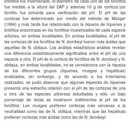
briófitos fue inventariado, el diámetro de cada uno de los forófitos
fue medido a la altura del DAP y además 10 g de corteza por
forófito fue extraída para verificación del pH. El pH de las
cortezas fue determinado por medio del método de Mezger
(1996) y más tarde fue relacionado con la riqueza de líquenes y
briófitos encontrada en los forófitos muestreados de cada especie
arbórea, en ambas localidades. En ambas localidades, el pH de
las cortezas de los forófitos de N. dombeyi fueron más ácidas que
aquellas de N. obliqua. Los análisis estadísticos análisis revelan
una diferencia estadísticamente significativa entre el pH de una
especie a otra. El pH de la corteza de forófitos de N. dombeyi y N.
obliqua, en ambas localidades, no se correlaciona con la riqueza
de los diferentes grupos (líquenes, musgos y hepáticas)
analizados, sin embargo, y de acuerdo a los inventarios
realizados, se pudo observar que algunas especies de líquenes
presenta una estrecha relación con el pH de las cortezas de una
u otra de las especies arbóreas estudiadas y sólo un bajo
porcentaje de éstas se mostraron indiferentes al pH de los
forófitos. Los musgos prefieren cortezas más cercanas a la
neutralidad como las de N. obliqua, mientras que las hepáticas
prefieren cortezas más ácidas como las de N. dombeyi.