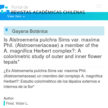
Toggl
navig
View Item
Gayana Botánica
Is Alstroemeria pulchra Sims var. maxima
Phil. (Alstroemeriaceae) a member of the
A. magnifica Herbert complex?: A
colorimetric study of outer and inner flower
tepals*
¿Es Alstroemeria pulchra Sims var. maxima Phil.
(Alstroemeriaceae) un miembro del complejo A. magnifica
Herbert?: Estudio colorimétrico de los tépalos externos e
internos de la flor*
Author
Finot, Víctor L.