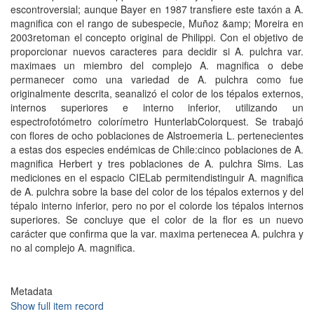
escontroversial; aunque Bayer en 1987 transfiere este taxón a A.
magnifica con el rango de subespecie, Muñoz &amp; Moreira en
2003retoman el concepto original de Philippi. Con el objetivo de
proporcionar nuevos caracteres para decidir si A. pulchra var.
maximaes un miembro del complejo A. magnifica o debe
permanecer como una variedad de A. pulchra como fue
originalmente descrita, seanalizó el color de los tépalos externos,
internos superiores e interno inferior, utilizando un
espectrofotómetro colorímetro HunterlabColorquest. Se trabajó
con flores de ocho poblaciones de Alstroemeria L. pertenecientes
a estas dos especies endémicas de Chile:cinco poblaciones de A.
magnifica Herbert y tres poblaciones de A. pulchra Sims. Las
mediciones en el espacio CIELab permitendistinguir A. magnifica
de A. pulchra sobre la base del color de los tépalos externos y del
tépalo interno inferior, pero no por el colorde los tépalos internos
superiores. Se concluye que el color de la flor es un nuevo
carácter que confirma que la var. maxima pertenecea A. pulchra y
no al complejo A. magnifica.
Metadata
Show full item record