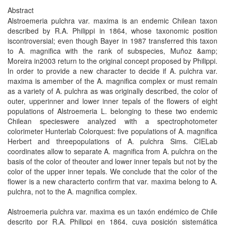
Abstract
Alstroemeria pulchra var. maxima is an endemic Chilean taxon
described by R.A. Philippi in 1864, whose taxonomic position
iscontroversial; even though Bayer in 1987 transferred this taxon
to A. magnifica with the rank of subspecies, Muñoz &amp;
Moreira in2003 return to the original concept proposed by Philippi.
In order to provide a new character to decide if A. pulchra var.
maxima is amember of the A. magnifica complex or must remain
as a variety of A. pulchra as was originally described, the color of
outer, upperinner and lower inner tepals of the flowers of eight
populations of Alstroemeria L. belonging to these two endemic
Chilean specieswere analyzed with a spectrophotometer
colorimeter Hunterlab Colorquest: five populations of A. magnifica
Herbert and threepopulations of A. pulchra Sims. CIELab
coordinates allow to separate A. magnifica from A. pulchra on the
basis of the color of theouter and lower inner tepals but not by the
color of the upper inner tepals. We conclude that the color of the
flower is a new characterto confirm that var. maxima belong to A.
pulchra, not to the A. magnifica complex.
Alstroemeria pulchra var. maxima es un taxón endémico de Chile
descrito por R.A. Philippi en 1864, cuya posición sistemática