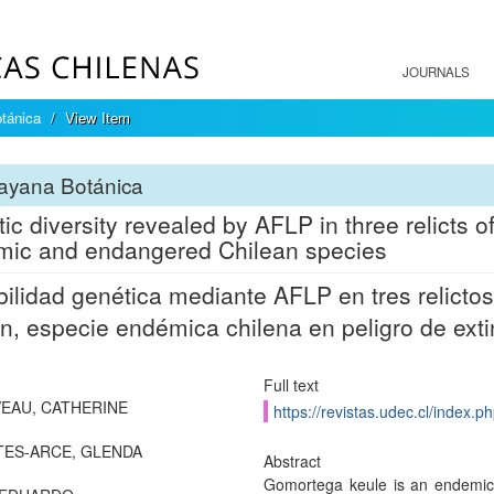
JOURNALS
tánica
View Item
ayana Botánica
ic diversity revealed by AFLP in three relicts 
ic and endangered Chilean species
bilidad genética mediante AFLP en tres relict
on, especie endémica chilena en peligro de exti
Full text
EAU, CATHERINE
https://revistas.udec.cl/index.
ES-ARCE, GLENDA
Abstract
Gomortega keule is an endemic