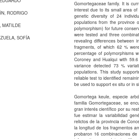
 EDUARDO
Gomortegaceae family. It is curr
interest due to its small area of
ÚN, RODRIGO
genetic diversity of 24 individ
populations from the province 
, MATILDE
polymorphism) for future conserv
were tested and three combinat
ZUELA, SOFÍA
revealing differences between 
fragments, of which 62 % were 
percentage of polymorphisms wa
Coroney and Hualqui with 59.6 
variance detected 73 % varia
populations. This study suppor
reliable test to identified remai
be used to support ex situ or in s
Gomortega keule, especie arbó
familia Gomortegaceae, se encu
gran interés científico por su res
fue estimar la variabilidad ge
relictos de la provincia de Co
la longitud de los fragmentos am
probaron 16 combinaciones de p