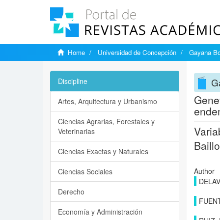
Home
Universidad de Concepción
Gayana Bo
G
Discipline
Genet
Artes, Arquitectura y Urbanismo
endem
Ciencias Agrarias, Forestales y
Varia
Veterinarias
Baill
Ciencias Exactas y Naturales
Author
Ciencias Sociales
DELAV
Derecho
FUENT
Economía y Administración