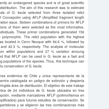
ently an endangered species and is of great scientific
 distribution. The aim of this research was to estimate
uals of G. keule selected from three isolated relict
of Concepción using AFLP (Amplified fragment length
ation issue. Sixteen combinations of primers for AFLP
ions of them were selected as the most informative,
individuals. These primer combinations generated 156
polymorphic. The relict population with the highest
s located in Cerro Neuque with 84.6 %, followed by
and 42.3 %, respectively. The analysis of molecular
tion within populations and 27 % variation amoung
ted that AFLP can be used in G. keule as a fast and
ning populations of the species. Thus, this technique can
itu conservation of G. keule.
rea endémica de Chile y única representante de la
entra catalogada en peligro de extinción y despierta
tringida área de distribución. El objetivo de este trabajo
nética de 24 individuos de G. keule ubicados en tres
ncepción, mediante marcadores AFLP (polimorfismos en
plificados) para futuros estudios de conservación. Se
artidores y se eligieron las tres combinaciones más