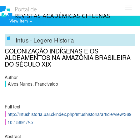
Toggl
navig
View Item
Intus - Legere Historia
COLONIZAÇÃO INDÍGENAS E OS
ALDEAMENTOS NA AMAZÔNIA BRASILEIRA
DO SÉCULO XIX
Author
Alves Nunes, Francivaldo
Full text
http://intushistoria.uai.cl/index.php/intushistoria/article/view/369
10.15691/%x
Abstract