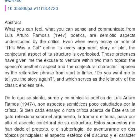
ew/4720
10.35588/pa.v11i18.4720
Abstract
What you can feel, what you can sense and communicate from
Luis Arturo Ramos's (1947) poetics, are semiotic aspects
understudied by the critics. Even when every essay or note of
“This Was a Cat” define its every argument, story or plot, the
conjectural aspect of its structure is overlooked. These pretenses
have given me the excuse to venture within two main topics: the
speech’s aesthetic aspect and the conjectural character imposed
by the reiterative phrase from start to finish, “Do you want me to
tell you the story again?”, and which serves as the leitmotiv of the
classic endless tale.
De lo que se siente, surge y comunica la poética de Luis Arturo
Ramos (1947-), son aspectos semióticos poco estudiados por la
crítica. Si bien cada ensayo o nota crítica acerca de Éste era un
gato reflexiona sobre el argumento, la trama o el tema, pasa por
alto el aspecto conjetural de su estructura. Estos supuestos me
han dado el pretexto, o el subterfugio, de aventurarme en dos
tópicos principales: el aspecto estético del discurso y el carácter