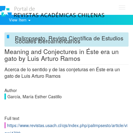
Toggl
navig
View Item
Palimpsesto. Revista Científica de Estudios
Sociales Iberoamericanos
Meaning and Conjectures in Éste era un
gato by Luis Arturo Ramos
Acerca de lo sentido y de las conjeturas en Éste era un
gato de Luis Arturo Ramos
Author
García, María Esther Castillo
Full text
https://www.revistas.usach.cl/ojs/index.php/palimpsesto/article/vi