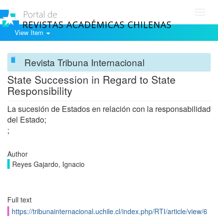
Toggl
navig
View Item
Revista Tribuna Internacional
State Succession in Regard to State
Responsibility
La sucesión de Estados en relación con la responsabilidad
del Estado;
;
Author
Reyes Gajardo, Ignacio
Full text
https://tribunainternacional.uchile.cl/index.php/RTI/article/view/6