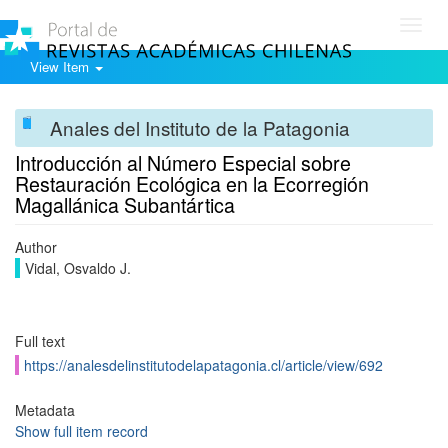
Toggl
navig
View Item
Anales del Instituto de la Patagonia
Introducción al Número Especial sobre
Restauración Ecológica en la Ecorregión
Magallánica Subantártica
Author
Vidal, Osvaldo J.
Full text
https://analesdelinstitutodelapatagonia.cl/article/view/692
Metadata
Show full item record