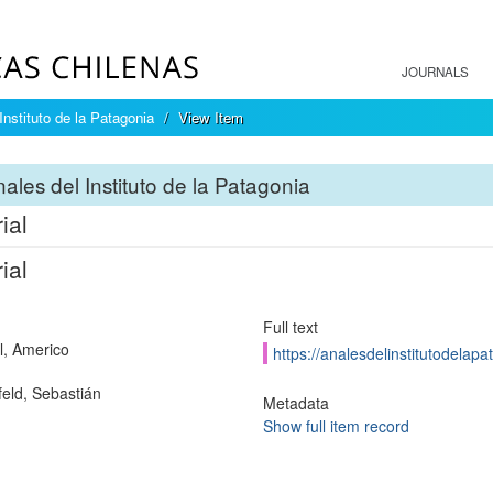
JOURNALS
Instituto de la Patagonia
View Item
ales del Instituto de la Patagonia
ial
ial
Full text
l, Americo
https://analesdelinstitutodelapa
eld, Sebastián
Metadata
Show full item record