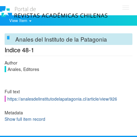
Toggl
navig
View Item
Anales del Instituto de la Patagonia
Indice 48-1
Author
Anales, Editores
Full text
https://analesdelinstitutodelapatagonia.cl/article/view/926
Metadata
Show full item record