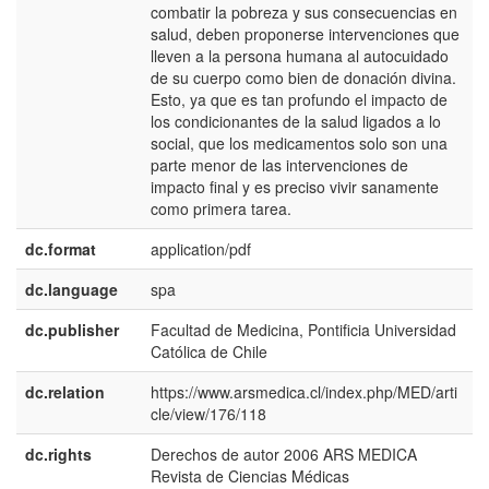
combatir la pobreza y sus consecuencias en
salud, deben proponerse intervenciones que
lleven a la persona humana al autocuidado
de su cuerpo como bien de donación divina.
Esto, ya que es tan profundo el impacto de
los condicionantes de la salud ligados a lo
social, que los medicamentos solo son una
parte menor de las intervenciones de
impacto final y es preciso vivir sanamente
como primera tarea.
dc.format
application/pdf
dc.language
spa
dc.publisher
Facultad de Medicina, Pontificia Universidad
e
Católica de Chile
E
dc.relation
https://www.arsmedica.cl/index.php/MED/arti
cle/view/176/118
dc.rights
Derechos de autor 2006 ARS MEDICA
e
Revista de Ciencias Médicas
E