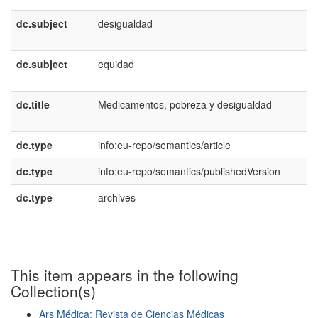
dc.subject
desigualdad
e
E
dc.subject
equidad
e
E
dc.title
Medicamentos, pobreza y desigualdad
e
E
dc.type
info:eu-repo/semantics/article
dc.type
info:eu-repo/semantics/publishedVersion
dc.type
archives
e
E
This item appears in the following
Collection(s)
Ars Médica: Revista de Ciencias Médicas