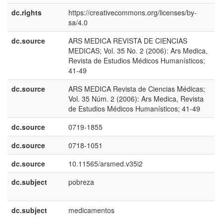
dc.rights
https://creativecommons.org/licenses/by-
e
sa/4.0
E
dc.source
ARS MEDICA REVISTA DE CIENCIAS
e
MEDICAS; Vol. 35 No. 2 (2006): Ars Medica,
U
Revista de Estudios Médicos Humanísticos;
41-49
dc.source
ARS MEDICA Revista de Ciencias Médicas;
e
Vol. 35 Núm. 2 (2006): Ars Medica, Revista
E
de Estudios Médicos Humanísticos; 41-49
dc.source
0719-1855
dc.source
0718-1051
dc.source
10.11565/arsmed.v35i2
dc.subject
pobreza
e
E
dc.subject
medicamentos
e
E