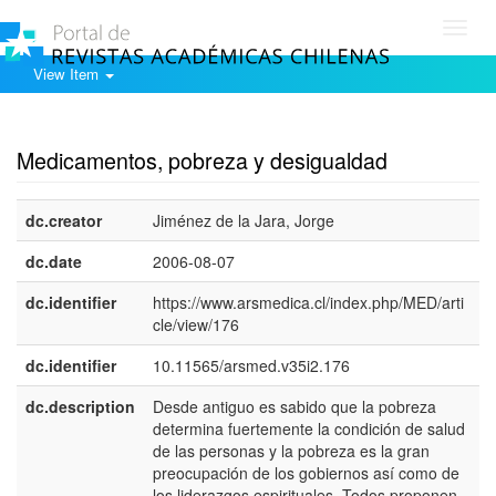
Toggl
navig
View Item
Show simple item record
Medicamentos, pobreza y desigualdad
dc.creator
Jiménez de la Jara, Jorge
dc.date
2006-08-07
dc.identifier
https://www.arsmedica.cl/index.php/MED/arti
cle/view/176
dc.identifier
10.11565/arsmed.v35i2.176
dc.description
Desde antiguo es sabido que la pobreza
e
determina fuertemente la condición de salud
E
de las personas y la pobreza es la gran
preocupación de los gobiernos así como de
los liderazgos espirituales. Todos proponen