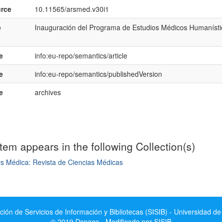
rce
10.11565/arsmed.v30i1
e
Inauguración del Programa de Estudios Médicos Humanísti
e
info:eu-repo/semantics/article
e
info:eu-repo/semantics/publishedVersion
e
archives
item appears in the following Collection(s)
s Médica: Revista de Ciencias Médicas
mple item record
ción de Servicios de Información y Bibliotecas (SISIB) - Universidad de
© 2019 Dspace - Modificado por SISIB