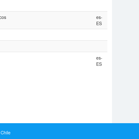
cos
es-
ES
es-
ES
 Chile