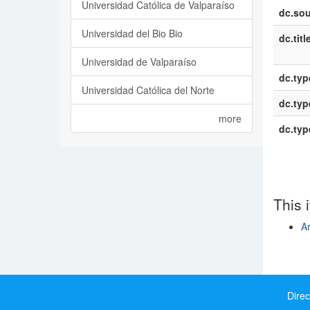
Universidad Católica de Valparaíso
dc.sou
Universidad del Bio Bio
dc.titl
Universidad de Valparaíso
dc.typ
Universidad Católica del Norte
dc.typ
more
dc.typ
This 
Ar
Show si
Direc