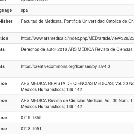
nguage
spa
lisher
Facultad de Medicina, Pontificia Universidad Católica de Chi
ation
https://www.arsmedica.cl/index.php/MED/article/view/328/2
hts
Derechos de autor 2016 ARS MEDICA Revista de Ciencias
hts
https://creativecommons.org/licenses/by-sa/4.0
rce
ARS MEDICA REVISTA DE CIENCIAS MEDICAS; Vol. 30 No. 1
Médicos Humanísticos; 139-142
rce
ARS MEDICA Revista de Ciencias Médicas; Vol. 30 Núm. 1 (
Médicos Humanísticos; 139-142
rce
0719-1855
rce
0718-1051