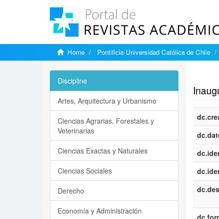
Home
Pontificia Universidad Católica de Chile
Show si
Discipline
Inaug
Artes, Arquitectura y Urbanismo
dc.cre
Ciencias Agrarias, Forestales y
Veterinarias
dc.dat
Ciencias Exactas y Naturales
dc.iden
Ciencias Sociales
dc.iden
dc.des
Derecho
Economía y Administración
dc.for