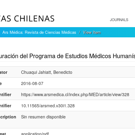
JOURNALS
Ars Médica: Revista de Ciencias Médicas
View Item
mple item record
uración del Programa de Estudios Médicos Humanís
ator
Chuaqui Jahiatt, Benedicto
e
2016-08-07
tifier
https://www.arsmedica.cl/index.php/MED/article/view/328
tifier
10.11565/arsmed.v30i1.328
cription
Sin resumen disponible
mat
application/pdf