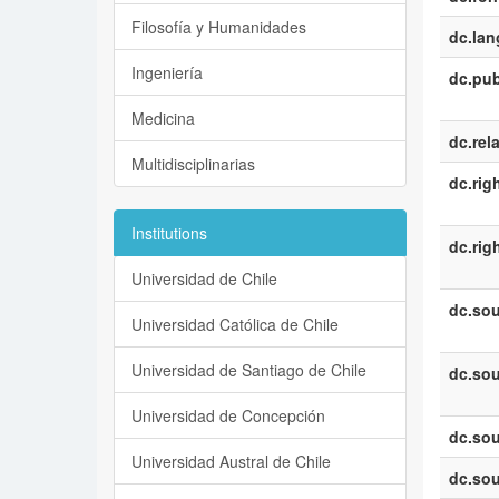
Filosofía y Humanidades
dc.la
Ingeniería
dc.pub
Medicina
dc.rel
Multidisciplinarias
dc.rig
Institutions
dc.rig
Universidad de Chile
dc.sou
Universidad Católica de Chile
Universidad de Santiago de Chile
dc.sou
Universidad de Concepción
dc.sou
Universidad Austral de Chile
dc.sou