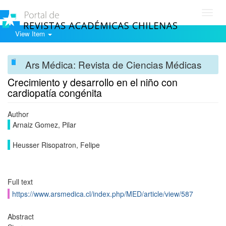
Toggl
navig
View Item
Ars Médica: Revista de Ciencias Médicas
Crecimiento y desarrollo en el niño con
cardiopatía congénita
Author
Arnaiz Gomez, Pilar
Heusser Risopatron, Felipe
Full text
https://www.arsmedica.cl/index.php/MED/article/view/587
Abstract