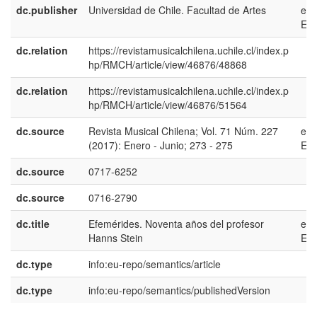
dc.publisher
Universidad de Chile. Facultad de Artes
es-
ES
dc.relation
https://revistamusicalchilena.uchile.cl/index.p
hp/RMCH/article/view/46876/48868
dc.relation
https://revistamusicalchilena.uchile.cl/index.p
hp/RMCH/article/view/46876/51564
dc.source
Revista Musical Chilena; Vol. 71 Núm. 227
es-
(2017): Enero - Junio; 273 - 275
ES
dc.source
0717-6252
dc.source
0716-2790
dc.title
Efemérides. Noventa años del profesor
es-
Hanns Stein
ES
dc.type
info:eu-repo/semantics/article
dc.type
info:eu-repo/semantics/publishedVersion