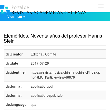
Toggl
navig
View Item
Show simple item record
Efemérides. Noventa años del profesor Hanns
Stein
dc.creator
Editorial, Comite
dc.date
2017-07-26
dc.identifier
https://revistamusicalchilena.uchile.cl/index.p
hp/RMCH/article/view/46876
dc.format
application/pdf
dc.format
application/epub+zip
dc.language
spa