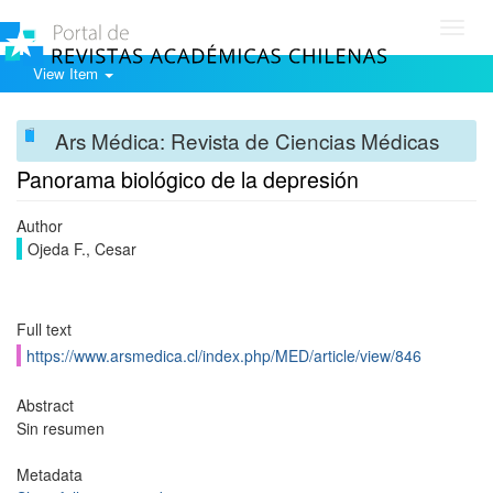
Toggl
navig
View Item
Ars Médica: Revista de Ciencias Médicas
Panorama biológico de la depresión
Author
Ojeda F., Cesar
Full text
https://www.arsmedica.cl/index.php/MED/article/view/846
Abstract
Sin resumen
Metadata