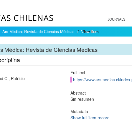
JOURNALS
Ars Médica: Revista de Ciencias Médicas
View Item
s Médica: Revista de Ciencias Médicas
criptina
Full text
d C., Patricio
https://www.arsmedica.cl/index
Abstract
Sin resumen
Metadata
Show full item record