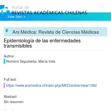
Toggl
navig
View Item
Ars Médica: Revista de Ciencias Médicas
Epidemiología de las enfermedades
transmisibles
Author
Romero Sepulveda, María Inés
Full text
https://www.arsmedica.cl/index.php/MED/article/view/1082
Abstract
Sin resumen