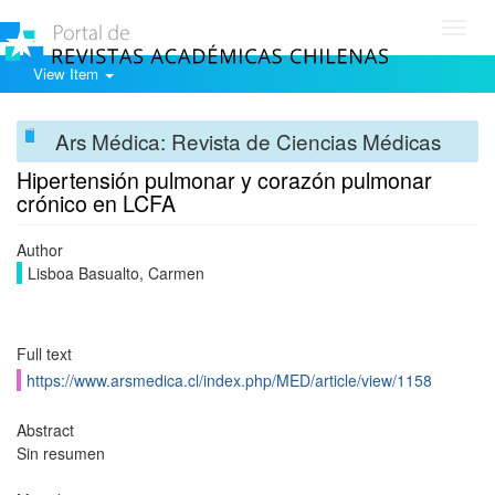
Toggl
navig
View Item
Ars Médica: Revista de Ciencias Médicas
Hipertensión pulmonar y corazón pulmonar
crónico en LCFA
Author
Lisboa Basualto, Carmen
Full text
https://www.arsmedica.cl/index.php/MED/article/view/1158
Abstract
Sin resumen