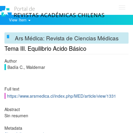
Toggl
navig
View Item
Ars Médica: Revista de Ciencias Médicas
Tema III. Equilibrio Acido Básico
Author
Badía C., Waldemar
Full text
https://www.arsmedica.cl/index.php/MED/article/view/1331
Abstract
Sin resumen
Metadata