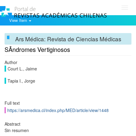
Toggl
navig
View Item
Ars Médica: Revista de Ciencias Médicas
SÃ­ndromes Vertiginosos
Author
Court L., Jaime
Tapia I., Jorge
Full text
https://arsmedica.cl/index.php/MED/article/view/1448
Abstract
Sin resumen